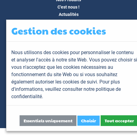
C'est nous !
Actualités
Docs & Médias
Gestion des cookies
FAQ
Contact
Espace client
Nous utilisons des cookies pour personnaliser le contenu
Mon espace
et analyser l'accès à notre site Web. Vous pouvez choisir s
Mes animaux
vous n'acceptez que les cookies nécessaires au
Mes résultats
fonctionnement du site Web ou si vous souhaitez
Mes commandes
également autoriser les cookies de suivi. Pour plus
Mes factures
d'informations,
veuillez consulter notre politique de
confidentialité.
Plan du site
Mentions légales
Données personnelles
Essentiels uniquement
Choisir
Tout accepter