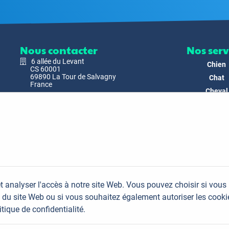
Nous contacter
Nos serv
6 allée du Levant
Chien
CS 60001
69890 La Tour de Salvagny
Chat
France
Cheval
Nous envoyer un email
Faune
Biodivers
Nos Produ
C'est nous
Actualit
Docs & Mé
t analyser l'accès à notre site Web. Vous pouvez choisir si vous
FAQ
du site Web ou si vous souhaitez également autoriser les cooki
Contac
itique de confidentialité.