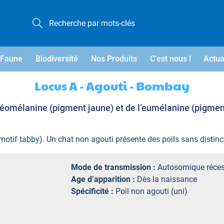
Faune
Biodiversité
Nos Produits
C'est nous !
Actua
Locus A - Agouti - Bombay
héomélanine (pigment jaune) et de l’eumélanine (pigment
(motif tabby). Un chat non agouti présente des poils sans distinc
Mode de transmission :
Autosomique réces
Age d’apparition :
Dès la naissance
Spécificité :
Poil non agouti (uni)