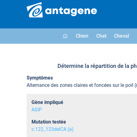
Chien
Chat
Cheval
Détermine la répartition de la p
Symptômes
Alternance des zones claires et foncées sur le poil 
Gène impliqué
ASIP
Mutation testée
c.122_123delCA (a)