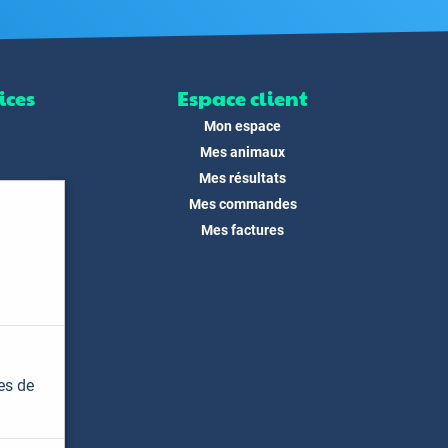
ices
Espace client
Mon espace
Mes animaux
Mes résultats
Mes commandes
ité
Mes factures
its
 !
és
dias
es de
t