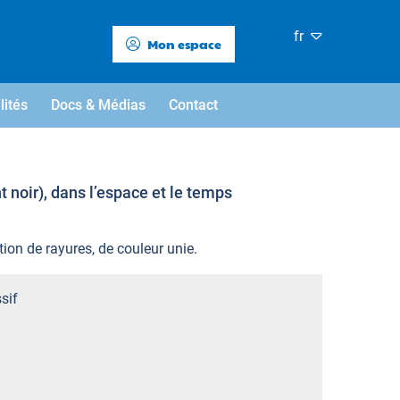
fr
Mon espace
lités
Docs & Médias
Contact
 noir), dans l’espace et le temps
tion de rayures, de couleur unie.
sif