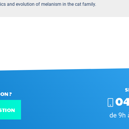
etics and evolution of melanism in the cat family.
S
ON ?
04
STION
de 9h 