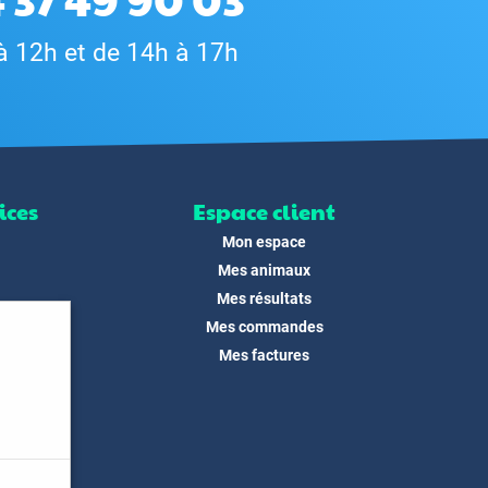
à 12h et de 14h à 17h
ices
Espace client
Mon espace
Mes animaux
Mes résultats
Mes commandes
ité
Mes factures
its
 !
és
dias