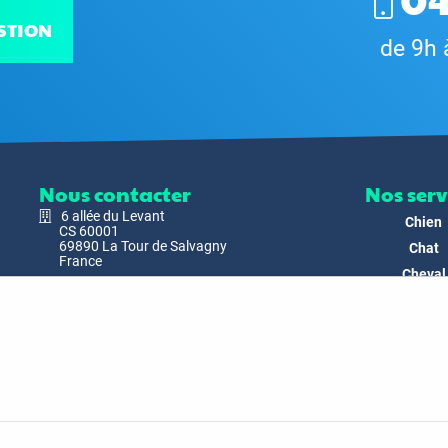
STION
de 9h 
Nous contacter
Nos serv
6 allée du Levant
Chien
CS 60001
69890 La Tour de Salvagny
Chat
France
Cheval
Nous envoyer un email
Faune
Biodivers
Nos Produ
C'est nous
Actualit
Docs & Mé