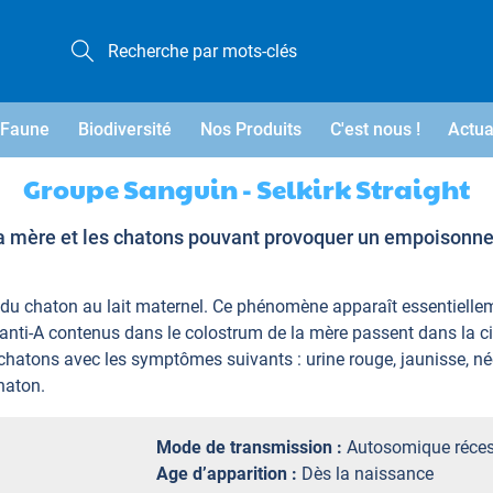
Faune
Biodiversité
Nos Produits
C'est nous !
Actua
Groupe Sanguin - Selkirk Straight
la mère et les chatons pouvant provoquer un empoisonn
ité du chaton au lait maternel. Ce phénomène apparaît essentiell
ps anti-A contenus dans le colostrum de la mère passent dans la 
chatons avec les symptômes suivants : urine rouge, jaunisse, néc
haton.
Mode de transmission :
Autosomique réces
Age d’apparition :
Dès la naissance