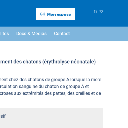
fr
Mon espace
lités
Docs & Médias
Contact
ement des chatons (érythrolyse néonatale)
ement chez des chatons de groupe A lorsque la mère
circulation sanguine du chaton de groupe A et
roses aux extrémités des pattes, des oreilles et de
sif