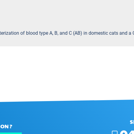
cterization of blood type A, B, and C (AB) in domestic cats an
S
ON ?
04