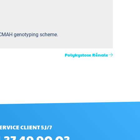
d a CMAH genotyping scheme.
Polykystose Rénale
ERVICE CLIENT 5J/7
 37 49 90 03