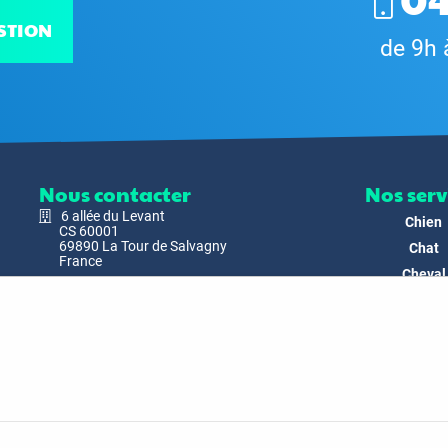
STION
de 9h 
Nous contacter
Nos serv
6 allée du Levant
Chien
CS 60001
69890 La Tour de Salvagny
Chat
France
Cheval
Nous envoyer un email
Faune
Biodivers
Nos Produ
C'est nous
Actualit
Docs & Mé