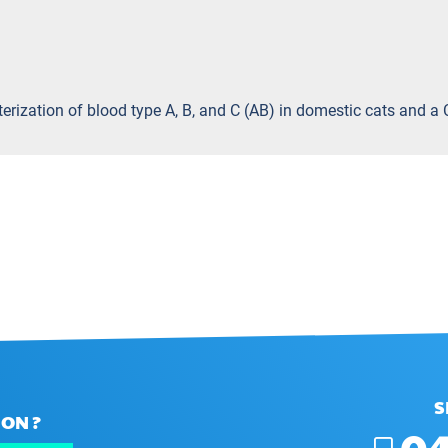
cterization of blood type A, B, and C (AB) in domestic cats an
S
ON ?
04