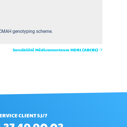
d a CMAH genotyping scheme.
Sensibilité Médicamenteuse MDR1 (ABCB1)
ERVICE CLIENT 5J/7
 37 49 90 03