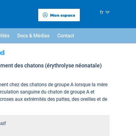
fr
Mon espace
lités
Docs & Médias
Contact
ed
ement des chatons (érythrolyse néonatale)
ement chez des chatons de groupe A lorsque la mère
circulation sanguine du chaton de groupe A et
roses aux extrémités des pattes, des oreilles et de
sif