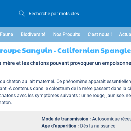
Faune
Biodiversité
Nos Produits
C'est nous !
Actua
roupe Sanguin - Californian Spangl
la mère et les chatons pouvant provoquer un empoisonn
ité du chaton au lait maternel. Ce phénomène apparaît essentiell
ps anti-A contenus dans le colostrum de la mère passent dans la 
chatons avec les symptômes suivants : urine rouge, jaunisse, néc
haton.
Mode de transmission :
Autosomique réces
Age d’apparition :
Dès la naissance