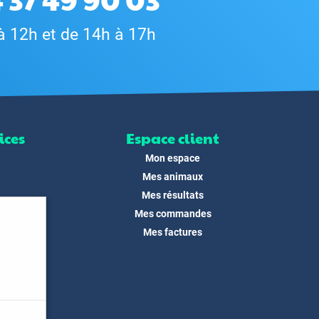
à 12h et de 14h à 17h
ices
Espace client
Mon espace
Mes animaux
Mes résultats
Mes commandes
ité
Mes factures
its
 !
és
dias