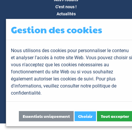
C'est nous !
Actualités
Docs & Médias
Gestion des cookies
FAQ
Contact
Espace client
Nous utilisons des cookies pour personnaliser le contenu
Mon espace
et analyser l'accès à notre site Web. Vous pouvez choisir s
Mes animaux
vous n'acceptez que les cookies nécessaires au
Mes résultats
fonctionnement du site Web ou si vous souhaitez
Mes commandes
également autoriser les cookies de suivi. Pour plus
Mes factures
d'informations,
veuillez consulter notre politique de
confidentialité.
Plan du site
Mentions légales
Données personnelles
Essentiels uniquement
Choisir
Tout accepter