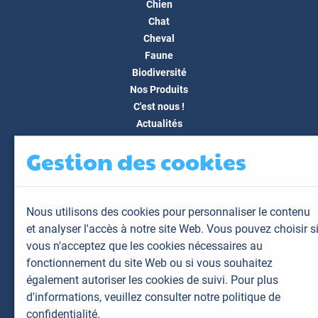
Chien
Chat
Cheval
Faune
Biodiversité
Nos Produits
C'est nous !
Actualités
Docs & Médias
Gestion des cookies
FAQ
Contact
Espace client
Nous utilisons des cookies pour personnaliser le contenu
Mon espace
et analyser l'accès à notre site Web. Vous pouvez choisir s
Mes animaux
vous n'acceptez que les cookies nécessaires au
Mes résultats
fonctionnement du site Web ou si vous souhaitez
Mes commandes
également autoriser les cookies de suivi. Pour plus
Mes factures
d'informations,
veuillez consulter notre politique de
confidentialité.