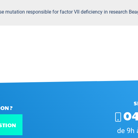
se mutation responsible for factor VII deficiency in research Bea
S
ON ?
04
STION
de 9h 