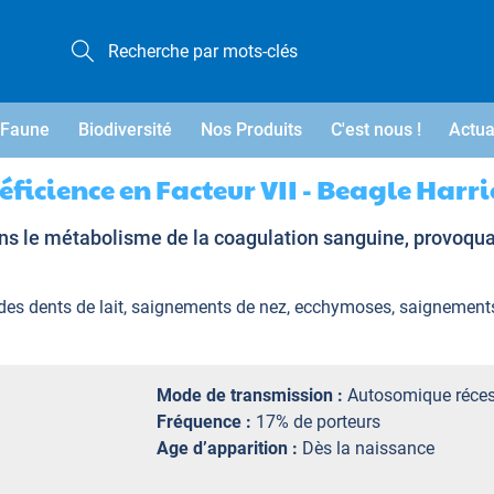
Faune
Biodiversité
Nos Produits
C'est nous !
Actua
éficience en Facteur VII - Beagle Harri
dans le métabolisme de la coagulation sanguine, provoqu
des dents de lait, saignements de nez, ecchymoses, saignements
Mode de transmission :
Autosomique réces
Fréquence :
17% de porteurs
Age d’apparition :
Dès la naissance