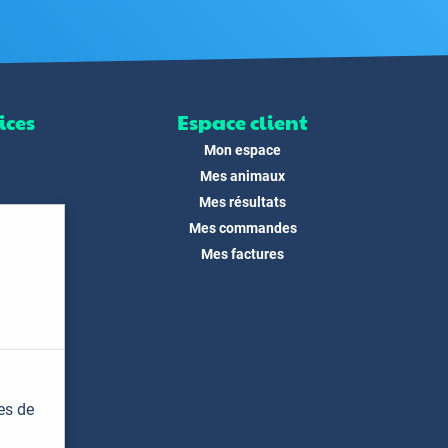
ices
Espace client
Mon espace
Mes animaux
Mes résultats
Mes commandes
ité
Mes factures
its
 !
és
dias
es de
t