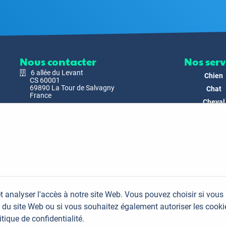
Nous contacter
Nos serv
6 allée du Levant
Chien
CS 60001
69890 La Tour de Salvagny
Chat
France
Cheval
Nous envoyer un email
Faune
Biodivers
Nos Produ
C'est nous
Actualit
Docs & Mé
t analyser l'accès à notre site Web. Vous pouvez choisir si vous
FAQ
du site Web ou si vous souhaitez également autoriser les cooki
Contac
itique de confidentialité.