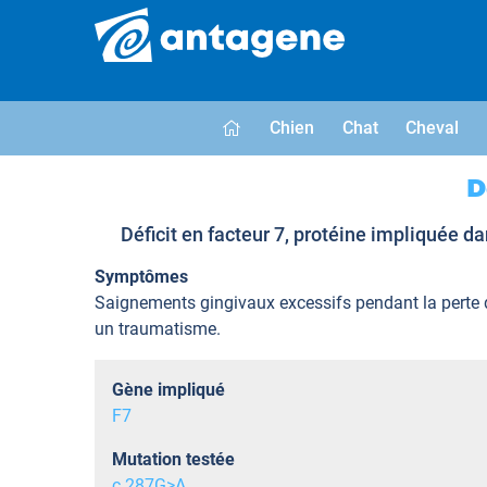
Chien
Chat
Cheval
D
Déficit en facteur 7, protéine impliquée 
Symptômes
Saignements gingivaux excessifs pendant la perte 
un traumatisme.
Gène impliqué
F7
Mutation testée
c.287G>A