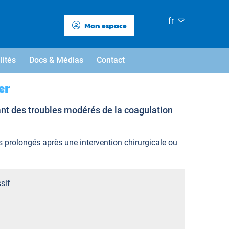
fr
Mon espace
lités
Docs & Médias
Contact
er
ant des troubles modérés de la coagulation
 prolongés après une intervention chirurgicale ou
sif