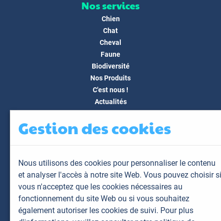
Nos services
Chien
Chat
Cheval
Faune
Biodiversité
Nos Produits
C'est nous !
Actualités
Docs & Médias
Gestion des cookies
FAQ
Contact
Espace client
Nous utilisons des cookies pour personnaliser le contenu
Mon espace
et analyser l'accès à notre site Web. Vous pouvez choisir s
Mes animaux
vous n'acceptez que les cookies nécessaires au
Mes résultats
fonctionnement du site Web ou si vous souhaitez
Mes commandes
également autoriser les cookies de suivi. Pour plus
Mes factures