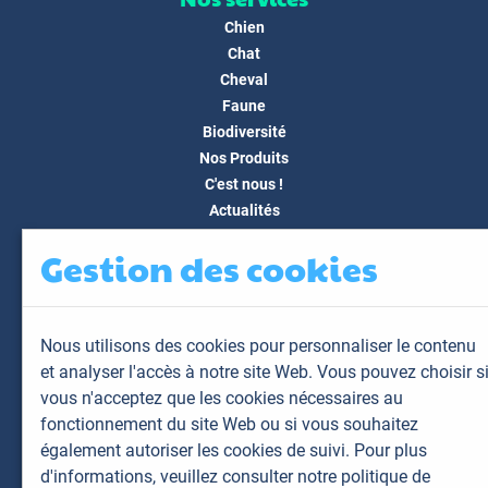
Chien
Chat
Cheval
Faune
Biodiversité
Nos Produits
C'est nous !
Actualités
Docs & Médias
Gestion des cookies
FAQ
Contact
Espace client
Nous utilisons des cookies pour personnaliser le contenu
Mon espace
et analyser l'accès à notre site Web. Vous pouvez choisir s
Mes animaux
vous n'acceptez que les cookies nécessaires au
Mes résultats
fonctionnement du site Web ou si vous souhaitez
Mes commandes
également autoriser les cookies de suivi. Pour plus
Mes factures
d'informations,
veuillez consulter notre politique de