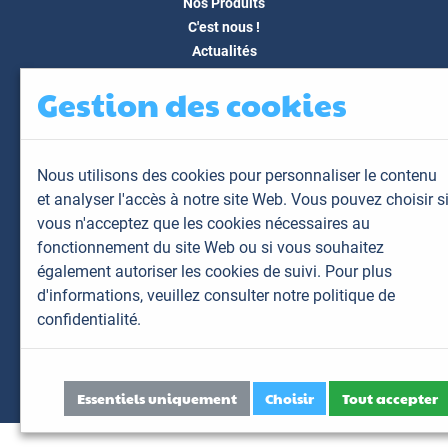
Nos Produits
C'est nous !
Actualités
Docs & Médias
Gestion des cookies
FAQ
Contact
Espace client
Nous utilisons des cookies pour personnaliser le contenu
Mon espace
et analyser l'accès à notre site Web. Vous pouvez choisir s
Mes animaux
vous n'acceptez que les cookies nécessaires au
Mes résultats
fonctionnement du site Web ou si vous souhaitez
Mes commandes
également autoriser les cookies de suivi. Pour plus
Mes factures
d'informations,
veuillez consulter notre politique de
confidentialité.
Plan du site
Mentions légales
Données personnelles
Essentiels uniquement
Choisir
Tout accepter