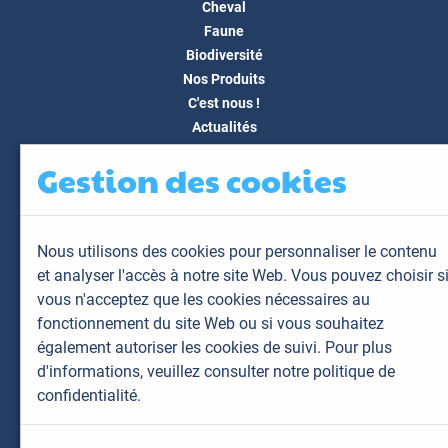
Cheval
Faune
Biodiversité
Nos Produits
C'est nous !
Actualités
Docs & Médias
Gestion des cookies
FAQ
Contact
Espace client
Nous utilisons des cookies pour personnaliser le contenu
Mon espace
et analyser l'accès à notre site Web. Vous pouvez choisir s
Mes animaux
vous n'acceptez que les cookies nécessaires au
Mes résultats
fonctionnement du site Web ou si vous souhaitez
Mes commandes
également autoriser les cookies de suivi. Pour plus
Mes factures
d'informations,
veuillez consulter notre politique de
confidentialité.
Plan du site
Mentions légales
Données personnelles