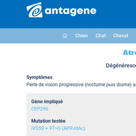
Chien
Chat
Cheval
Atr
Dégénéresce
Symptômes
Perte de vision progressive (nocturne puis diurne) al
Gène impliqué
CEP290
Mutation testée
IVS50 + 9T>G (APR-rdAc)