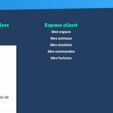
ices
Espace client
Mon espace
Mes animaux
Mes résultats
Mes commandes
ité
Mes factures
its
 !
és
dias
es de
t