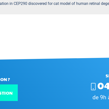
ation in CEP290 discovered for cat model of human retinal dege
S
ON ?
04
STION
de 9h 