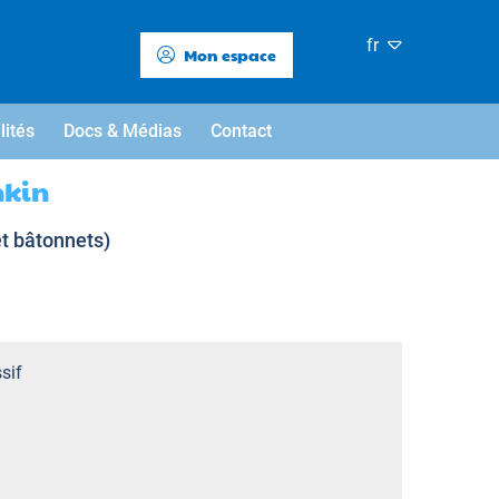
fr
Mon espace
lités
Docs & Médias
Contact
hkin
t bâtonnets)
sif