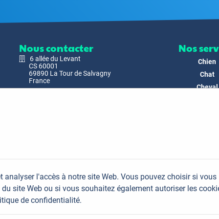
Nous contacter
Nos serv
6 allée du Levant
Chien
CS 60001
69890 La Tour de Salvagny
Chat
France
Cheval
Nous envoyer un email
Faune
Biodivers
Nos Produ
C'est nous
Actualit
Docs & Mé
t analyser l'accès à notre site Web. Vous pouvez choisir si vous
FAQ
du site Web ou si vous souhaitez également autoriser les cooki
Contac
itique de confidentialité.