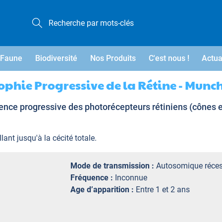
Faune
Biodiversité
Nos Produits
C'est nous !
Actua
ophie Progressive de la Rétine - Munc
nce progressive des photorécepteurs rétiniens (cônes e
lant jusqu'à la cécité totale.
Mode de transmission :
Autosomique réces
Fréquence :
Inconnue
Age d’apparition :
Entre 1 et 2 ans