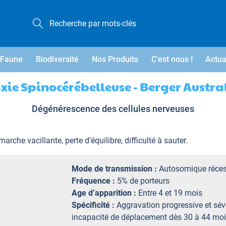
Faune
Biodiversité
Nos Produits
C'est nous !
Actua
xie Spinocérébelleuse - Berger Austra
Dégénérescence des cellules nerveuses
che vacillante, perte d’équilibre, difficulté à sauter.
Mode de transmission :
Autosomique réces
Fréquence :
5% de porteurs
Age d’apparition :
Entre 4 et 19 mois
Spécificité :
Aggravation progressive et sév
incapacité de déplacement dès 30 à 44 moi