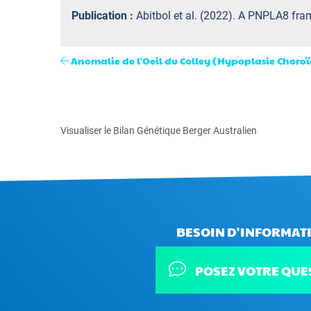
Publication :
Abitbol et al. (2022). A PNPLA8 fram
Anomalie de l'Oeil du Colley (Hypoplasie Choro
Visualiser le Bilan Génétique Berger Australien
BESOIN D'INFORMATI
POSEZ VOTRE QUE