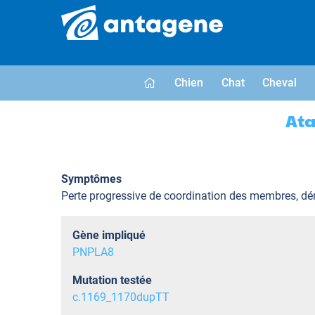
Chien
Chat
Cheval
Ata
Symptômes
Perte progressive de coordination des membres, démar
Gène impliqué
PNPLA8
Mutation testée
c.1169_1170dupTT