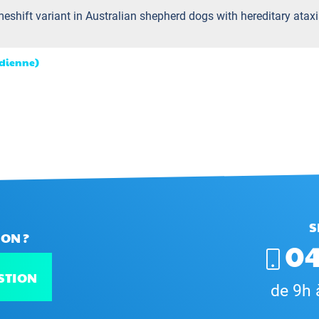
eshift variant in Australian shepherd dogs with hereditary ataxi
ïdienne)
S
ON ?
04
STION
de 9h 