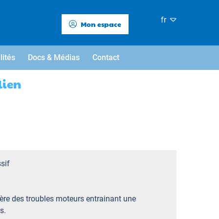
fr
Mon espace
lités
Docs & Médias
Contact
lien
sif
ère des troubles moteurs entrainant une
s.