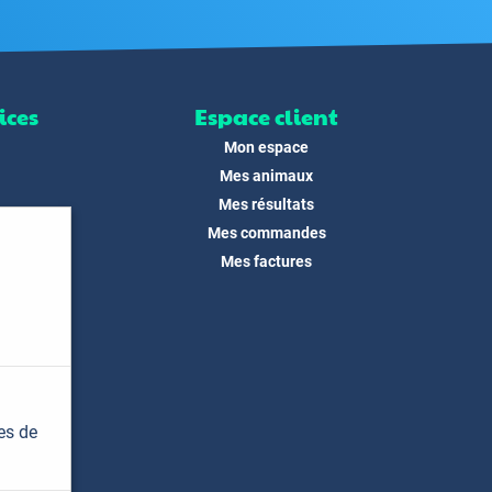
ices
Espace client
Mon espace
Mes animaux
Mes résultats
Mes commandes
ité
Mes factures
its
 !
és
dias
es de
t