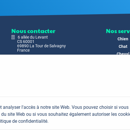
Nous contacter
Nos serv
6 allée du Levant
Chien
CS 60001
69890 La Tour de Salvagny
Chat
France
Cheval
Nous envoyer un email
Faune
Biodivers
Nos Produ
C'est nous
Actualit
Docs & Mé
t analyser l'accès à notre site Web. Vous pouvez choisir si vous
FAQ
du site Web ou si vous souhaitez également autoriser les cooki
Contac
itique de confidentialité.