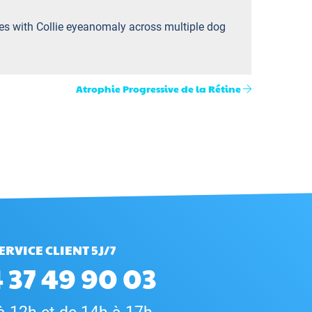
ates with Collie eyeanomaly across multiple dog
Atrophie Progressive de la Rétine
ERVICE CLIENT 5J/7
 37 49 90 03