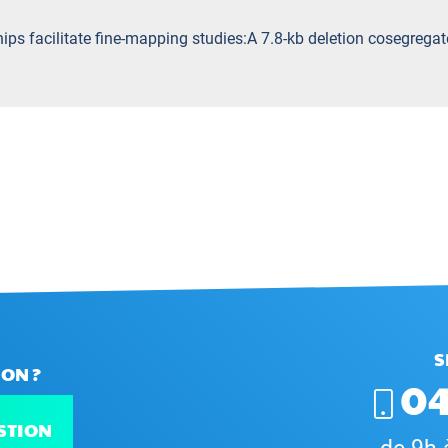
ships facilitate fine-mapping studies:A 7.8-kb deletion cosegreg
S
ON ?
04
STION