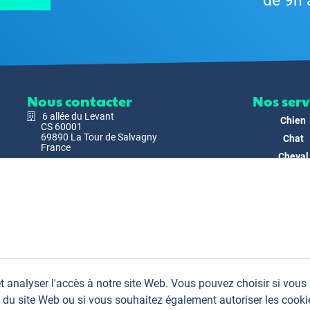
de 9h 
Nous contacter
Nos serv
6 allée du Levant
Chien
CS 60001
69890 La Tour de Salvagny
Chat
France
Cheval
Nous envoyer un email
Faune
Biodivers
Nos Produ
C'est nous
Actualit
Docs & Mé
t analyser l'accès à notre site Web. Vous pouvez choisir si vous
FAQ
du site Web ou si vous souhaitez également autoriser les cooki
Contac