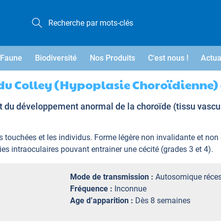
Faune
Biodiversité
Nos Produits
C'est nous !
Actua
 du Colley (Hypoplasie Choroïdienne) 
nt du développement anormal de la choroïde (tissu vascul
es touchées et les individus. Forme légère non invalidante et non
es intraoculaires pouvant entrainer une cécité (grades 3 et 4).
Mode de transmission :
Autosomique réces
Fréquence :
Inconnue
Age d’apparition :
Dès 8 semaines