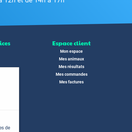
à 12h et de 14h à 17h
ices
Espace client
Mon espace
Mes animaux
Mes résultats
Mes commandes
ité
Mes factures
its
 !
és
dias
es de
t