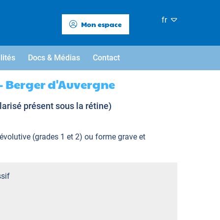
fr
Mon espace
lités
Docs & Médias
Contact
- Berger d'Auvergne
arisé présent sous la rétine)
 évolutive (grades 1 et 2) ou forme grave et
sif