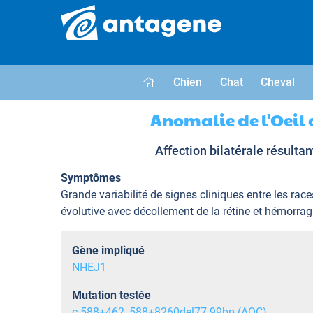
Chien
Chat
Cheval
Anomalie de l'Oeil
Affection bilatérale résulta
Symptômes
Grande variabilité de signes cliniques entre les rac
évolutive avec décollement de la rétine et hémorragi
Gène impliqué
NHEJ1
Mutation testée
c.588+462_588+8260del77 99bp (AOC)