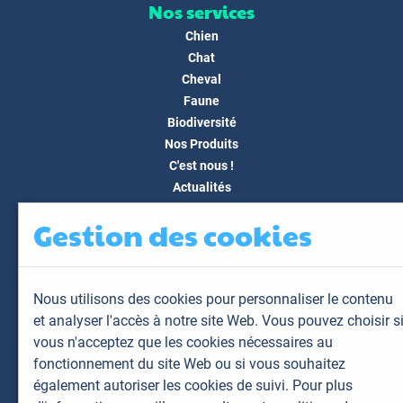
Nos services
Chien
Chat
Cheval
Faune
Biodiversité
Nos Produits
C'est nous !
Actualités
Docs & Médias
Gestion des cookies
FAQ
Contact
Espace client
Nous utilisons des cookies pour personnaliser le contenu
Mon espace
et analyser l'accès à notre site Web. Vous pouvez choisir s
Mes animaux
vous n'acceptez que les cookies nécessaires au
Mes résultats
fonctionnement du site Web ou si vous souhaitez
Mes commandes
également autoriser les cookies de suivi. Pour plus
Mes factures