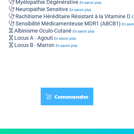
Myélopathie Dégénérative
En savoir plus
Neuropathie Sensitive
En savoir plus
Rachitisme Héréditaire Résistant à la Vitamine D
E
Sensibilité Médicamenteuse MDR1 (ABCB1)
En savo
Albinisme Oculo-Cutané
En savoir plus
Locus A - Agouti
En savoir plus
Locus B - Marron
En savoir plus
Locus D - Dilution
En savoir plus
Locus E - Extension
En savoir plus
Locus I - Intensité
En savoir plus
Locus K - Noir Dominant
En savoir plus
Locus M - Merle
En savoir plus
Poil Bouclé ou Ondulé
En savoir plus
Polydactylie
Commander
En savoir plus
Shedding
En savoir plus