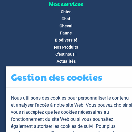
Nos services
Chien
Chat
Cheval
Faune
Biodiversité
Nos Produits
C'est nous !
Actualités
Docs & Médias
Gestion des cookies
FAQ
Contact
Espace client
Nous utilisons des cookies pour personnaliser le contenu
Mon espace
et analyser l'accès à notre site Web. Vous pouvez choisir s
Mes animaux
vous n'acceptez que les cookies nécessaires au
Mes résultats
fonctionnement du site Web ou si vous souhaitez
Mes commandes
également autoriser les cookies de suivi. Pour plus
Mes factures