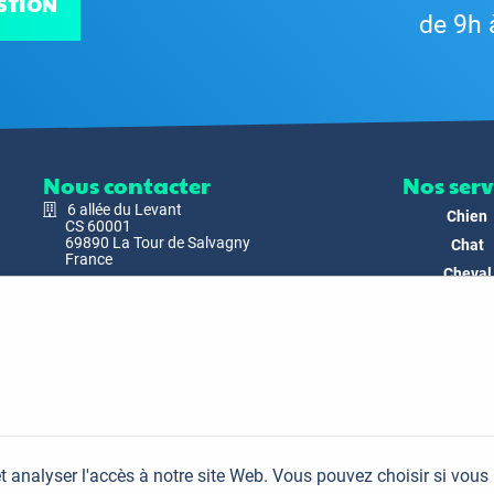
STION
de 9h 
Nous contacter
Nos serv
6 allée du Levant
Chien
CS 60001
69890 La Tour de Salvagny
Chat
France
Cheval
Nous envoyer un email
Faune
Biodivers
Nos Produ
C'est nous
Actualit
Docs & Mé
t analyser l'accès à notre site Web. Vous pouvez choisir si vous
FAQ