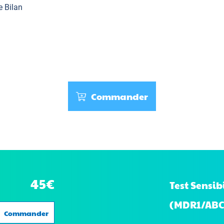
e Bilan
Commander
45€
Test Sensi
(MDR1/ABC
Commander