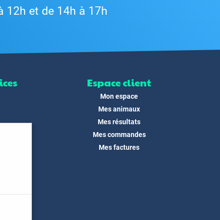
à 12h et de 14h à 17h
ices
Espace client
Mon espace
Mes animaux
Mes résultats
Mes commandes
ité
Mes factures
its
 !
és
dias