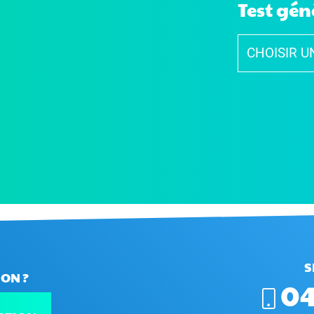
Test gén
S
ON ?
04