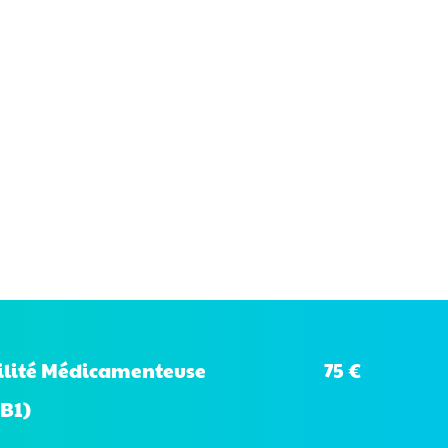
75 €
bilité Médicamenteuse
B1)