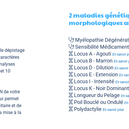
2 maladies génétiq
morphologiques an
Myélopathie Dégénérat
Sensibilité Médicame
le dépistage
Locus A - Agouti
En savoir p
caractères
Locus B - Marron
En savoir 
analyses
Locus D - Dilution
En savoir
et 10
Locus E - Extension
En sav
Locus I - Intensité
En savoir
Locus K - Noir Dominan
N de votre
Longueur du Pelage
En sa
qui permet
Poil Bouclé ou Ondulé
En 
taire et de
Polydactylie
En savoir plus
a mise à la
Shedding
En savoir plus