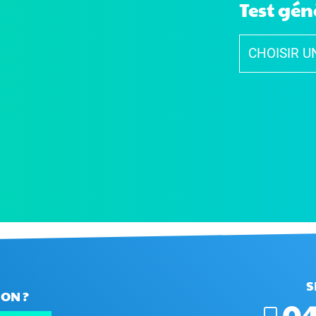
Test gén
S
ON ?
04