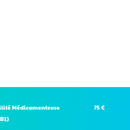
75 €
bilité Médicamenteuse
B1)