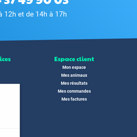
à 12h et de 14h à 17h
ices
Espace client
Mon espace
Mes animaux
Mes résultats
Mes commandes
ité
Mes factures
its
 !
és
dias