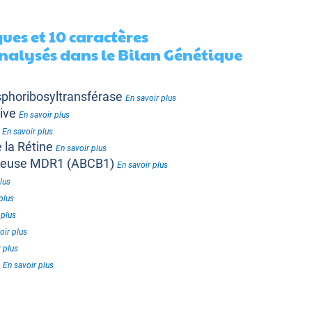
ues et 10 caractères
alysés dans le Bilan Génétique
sphoribosyltransférase
En savoir plus
ive
En savoir plus
e
En savoir plus
 la Rétine
En savoir plus
nteuse MDR1 (ABCB1)
En savoir plus
lus
plus
 plus
oir plus
 plus
t
En savoir plus
voir plus
savoir plus