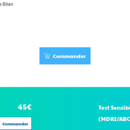
Polydactylie
En savoir plus
e Bilan
Shedding
En savoir plus
Commander
45€
Test Sensi
(MDR1/ABC
Commander