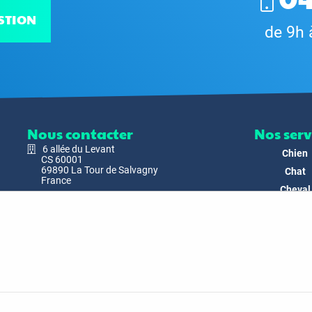
STION
de 9h 
Nous contacter
Nos serv
6 allée du Levant
Chien
CS 60001
69890 La Tour de Salvagny
Chat
France
Cheval
Nous envoyer un email
Faune
Biodivers
Nos Produ
C'est nous
Actualit
Docs & Mé