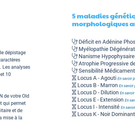
5 maladies génétiq
morphologiques an
Déficit en Adénine Pho
Myélopathie Dégénérat
le dépistage
Nanisme Hypophysair
caractères
Atrophie Progressive de
. Les analyses
Sensibilité Médicame
et 10
Locus A - Agouti
En savoir p
Locus B - Marron
En savoir 
Locus D - Dilution
En savoir
N de votre Old
Locus E - Extension
En sav
et qui permet
Locus I - Intensité
En savoir
taire et de
Locus K - Noir Dominan
a mise à la
Longueur du Pelage
En sa
Poil Bouclé ou Ondulé
En 