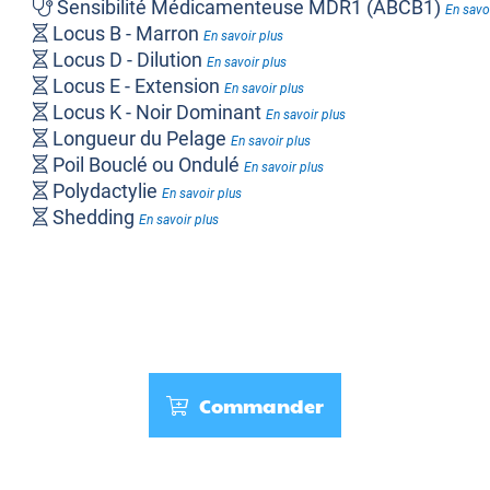
Sensibilité Médicamenteuse MDR1 (ABCB1)
En savo
Locus B - Marron
En savoir plus
Locus D - Dilution
En savoir plus
Locus E - Extension
En savoir plus
Locus K - Noir Dominant
En savoir plus
Longueur du Pelage
En savoir plus
Poil Bouclé ou Ondulé
En savoir plus
Polydactylie
En savoir plus
Shedding
En savoir plus
Commander