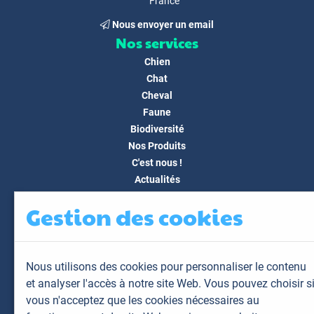
France
Nous envoyer un email
Nos services
Chien
Chat
Cheval
Faune
Biodiversité
Nos Produits
C'est nous !
Actualités
Docs & Médias
Gestion des cookies
FAQ
Contact
Espace client
Nous utilisons des cookies pour personnaliser le contenu
Mon espace
et analyser l'accès à notre site Web. Vous pouvez choisir s
Mes animaux
vous n'acceptez que les cookies nécessaires au
Mes résultats