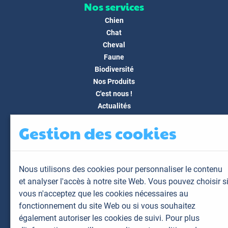
Nos services
Chien
Chat
Cheval
Faune
Biodiversité
Nos Produits
C'est nous !
Actualités
Docs & Médias
Gestion des cookies
FAQ
Contact
Espace client
Nous utilisons des cookies pour personnaliser le contenu
Mon espace
et analyser l'accès à notre site Web. Vous pouvez choisir s
Mes animaux
vous n'acceptez que les cookies nécessaires au
Mes résultats
fonctionnement du site Web ou si vous souhaitez
Mes commandes
également autoriser les cookies de suivi. Pour plus
Mes factures