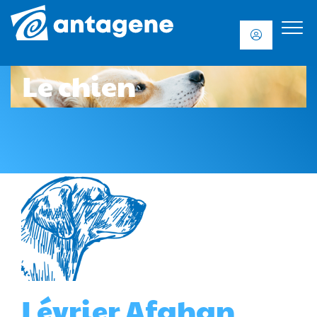
Le chien
Lévrier Afghan