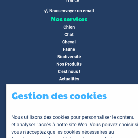
France
Nous envoyer un email
Nos services
Chien
Chat
Cheval
Faune
Biodiversité
Nos Produits
C'est nous !
Actualités
Docs & Médias
Gestion des cookies
FAQ
Contact
Espace client
Nous utilisons des cookies pour personnaliser le contenu
Mon espace
et analyser l'accès à notre site Web. Vous pouvez choisir s
Mes animaux
vous n'acceptez que les cookies nécessaires au
Mes résultats