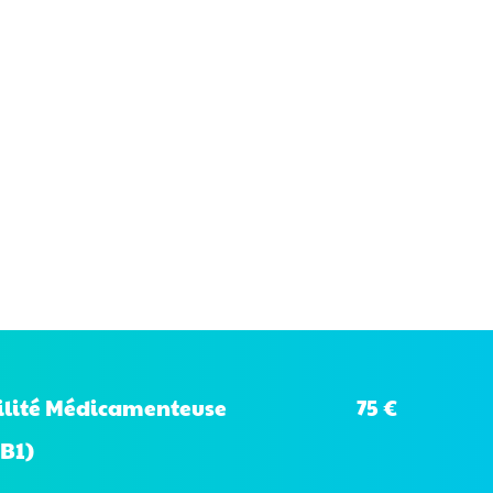
75 €
bilité Médicamenteuse
B1)