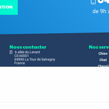
STION
de 9h 
Nous contacter
Nos serv
6 allée du Levant
Chien
CS 60001
69890 La Tour de Salvagny
Chat
France
Cheval
Nous envoyer un email
Faune
Biodivers
Nos Produ
C'est nous
Actualit
Docs & Mé