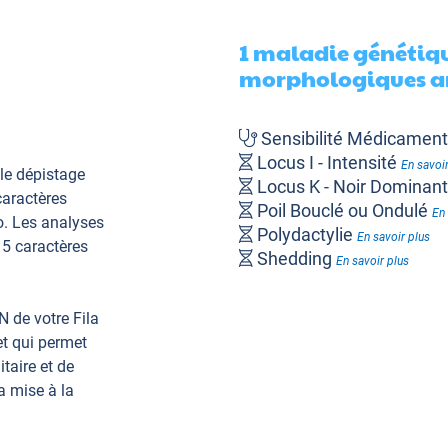
1 maladie génétiqu
morphologiques an
Sensibilité Médicame
Locus I - Intensité
En savoir
le dépistage
Locus K - Noir Dominan
caractères
Poil Bouclé ou Ondulé
En 
o. Les analyses
Polydactylie
En savoir plus
 5 caractères
Shedding
En savoir plus
 de votre Fila
et qui permet
taire et de
a mise à la