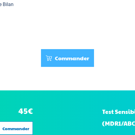
e Bilan
Commander
45€
Test Sensi
(MDR1/ABC
Commander