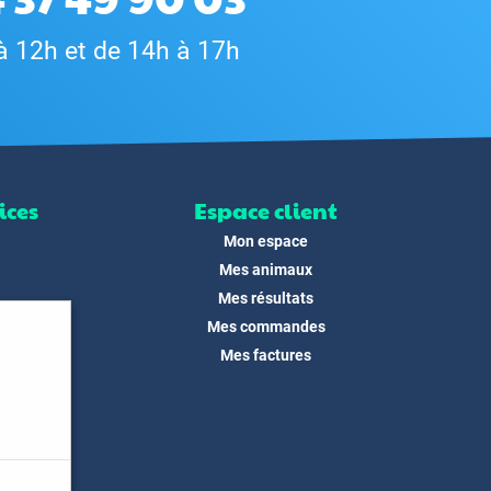
à 12h et de 14h à 17h
ices
Espace client
Mon espace
Mes animaux
Mes résultats
Mes commandes
ité
Mes factures
its
 !
és
dias