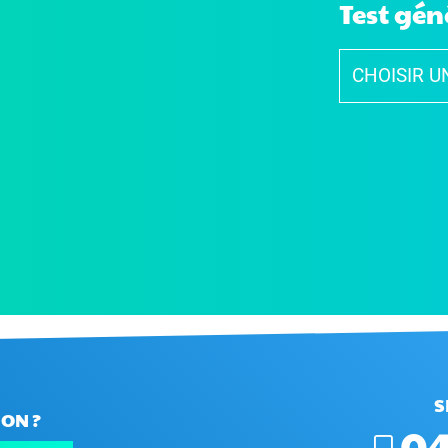
Test gén
S
ON ?
04