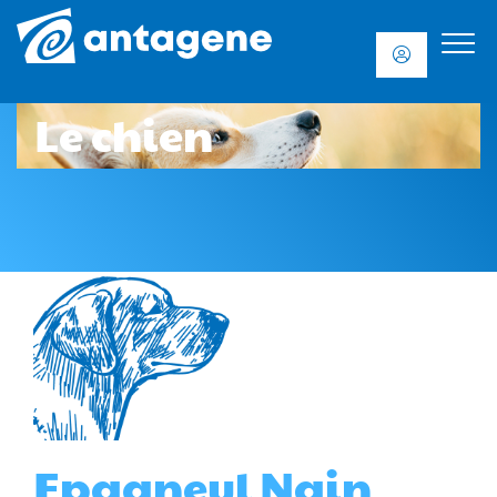
Le chien
Epagneul Nain