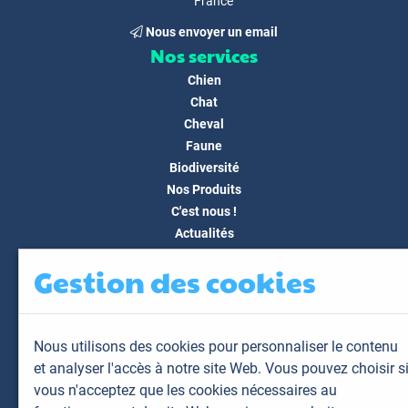
France
Nous envoyer un email
Nos services
Chien
Chat
Cheval
Faune
Biodiversité
Nos Produits
C'est nous !
Actualités
Docs & Médias
Gestion des cookies
FAQ
Contact
Espace client
Nous utilisons des cookies pour personnaliser le contenu
Mon espace
et analyser l'accès à notre site Web. Vous pouvez choisir s
Mes animaux
vous n'acceptez que les cookies nécessaires au
Mes résultats