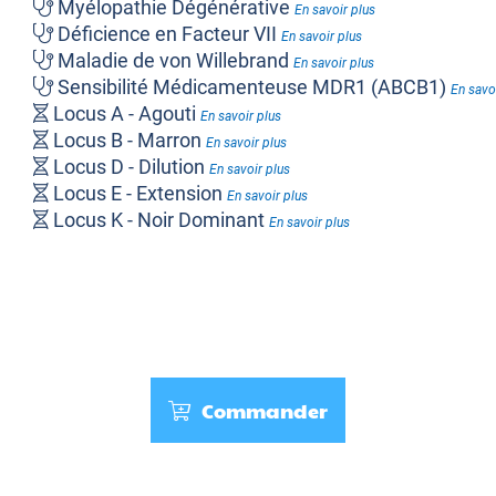
Myélopathie Dégénérative
En savoir plus
Déficience en Facteur VII
En savoir plus
Maladie de von Willebrand
En savoir plus
Sensibilité Médicamenteuse MDR1 (ABCB1)
En savo
Locus A - Agouti
En savoir plus
Locus B - Marron
En savoir plus
Locus D - Dilution
En savoir plus
Locus E - Extension
En savoir plus
Locus K - Noir Dominant
En savoir plus
Poil Bouclé ou Ondulé
En savoir plus
Polydactylie
En savoir plus
Shedding
En savoir plus
Commander