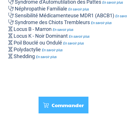
Syndrome d'Automutilation des Pattes
En savoir plus
Néphropathie Familiale
En savoir plus
Sensibilité Médicamenteuse MDR1 (ABCB1)
En savo
Syndrome des Chiots Trembleurs
En savoir plus
Locus B - Marron
En savoir plus
Locus K - Noir Dominant
En savoir plus
Poil Bouclé ou Ondulé
En savoir plus
Polydactylie
En savoir plus
Shedding
En savoir plus
Commander