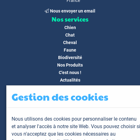
France
Nous envoyer un email
Nos services
Chien
Chat
Cheval
Faune
Biodiversité
Nos Produits
C'est nous !
Actualités
Docs & Médias
Gestion des cookies
FAQ
Contact
Espace client
Nous utilisons des cookies pour personnaliser le contenu
Mon espace
et analyser l'accès à notre site Web. Vous pouvez choisir s
Mes animaux
vous n'acceptez que les cookies nécessaires au
Mes résultats