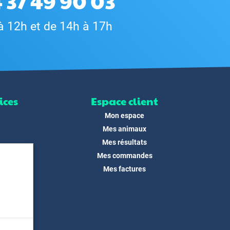
 37 49 90 03
à 12h et de 14h à 17h
ices
Espace client
Mon espace
Mes animaux
Mes résultats
Mes commandes
ité
Mes factures
its
 !
és
dias