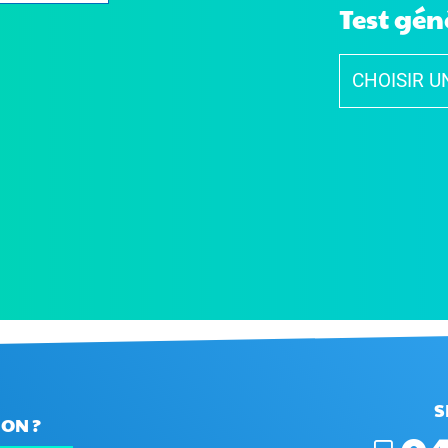
Test gén
S
ON ?