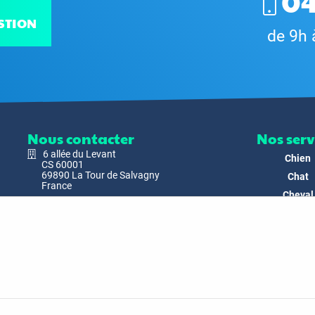
04
STION
de 9h 
Nous contacter
Nos serv
6 allée du Levant
Chien
CS 60001
69890 La Tour de Salvagny
Chat
France
Cheval
Nous envoyer un email
Faune
Biodivers
Nos Produ
C'est nous
Actualit
Docs & Mé