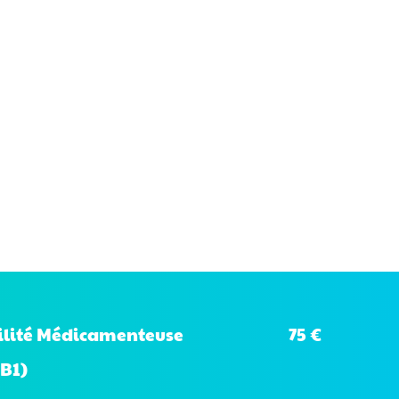
75 €
bilité Médicamenteuse
B1)