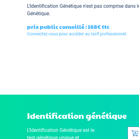
L’Identification Génétique
n'est pas comprise dans l
Génétique.
prix public conseillé : 168€
ttc
Connectez-vous pour accéder au tarif professionnel
Identification génétique
L’Identification Génétique
est le
test génétique unique et