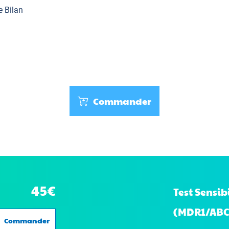
e Bilan
Commander
45€
Test Sensi
(MDR1/ABC
Commander