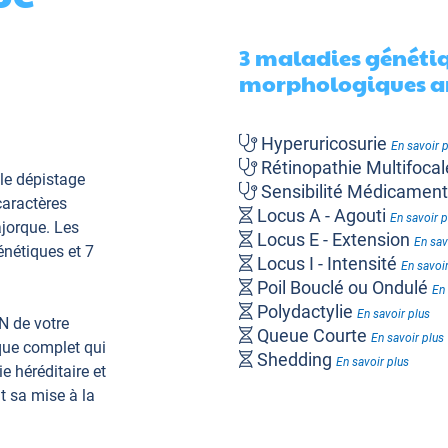
3 maladies génétiqu
morphologiques an
Hyperuricosurie
En savoir 
Rétinopathie Multifoca
le dépistage
Sensibilité Médicame
caractères
Locus A - Agouti
En savoir p
jorque. Les
Locus E - Extension
En sav
nétiques et 7
Locus I - Intensité
En savoir
Poil Bouclé ou Ondulé
En 
Polydactylie
En savoir plus
N de votre
Queue Courte
En savoir plus
que complet qui
Shedding
En savoir plus
e héréditaire et
t sa mise à la