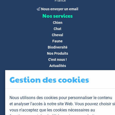
France
Nous envoyer un email
Nos services
Chien
Chat
Cheval
Faune
Biodiversité
Nos Produits
C'est nous !
Actualités
Docs & Médias
Gestion des cookies
FAQ
Contact
Espace client
Nous utilisons des cookies pour personnaliser le contenu
Mon espace
et analyser l'accès à notre site Web. Vous pouvez choisir s
Mes animaux
vous n'acceptez que les cookies nécessaires au
Mes résultats