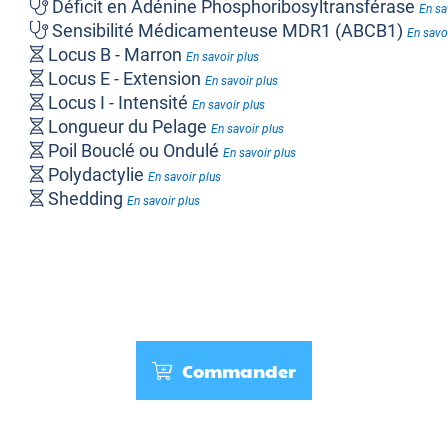
Déficit en Adénine Phosphoribosyltransférase
En sa
Sensibilité Médicamenteuse MDR1 (ABCB1)
En savo
Locus B - Marron
En savoir plus
Locus E - Extension
En savoir plus
Locus I - Intensité
En savoir plus
Longueur du Pelage
En savoir plus
Poil Bouclé ou Ondulé
En savoir plus
Polydactylie
En savoir plus
Shedding
En savoir plus
Commander