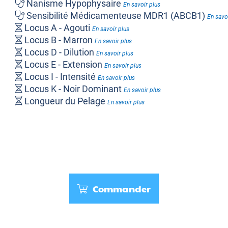
Nanisme Hypophysaire
En savoir plus
Sensibilité Médicamenteuse MDR1 (ABCB1)
En savo
Locus A - Agouti
En savoir plus
Locus B - Marron
En savoir plus
Locus D - Dilution
En savoir plus
Locus E - Extension
En savoir plus
Locus I - Intensité
En savoir plus
Locus K - Noir Dominant
En savoir plus
Longueur du Pelage
En savoir plus
Poil Bouclé ou Ondulé
En savoir plus
Polydactylie
En savoir plus
Shedding
En savoir plus
Commander