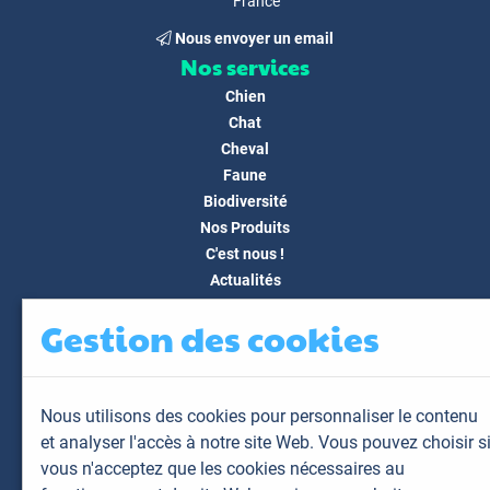
France
Nous envoyer un email
Nos services
Chien
Chat
Cheval
Faune
Biodiversité
Nos Produits
C'est nous !
Actualités
Docs & Médias
Gestion des cookies
FAQ
Contact
Espace client
Nous utilisons des cookies pour personnaliser le contenu
Mon espace
et analyser l'accès à notre site Web. Vous pouvez choisir s
Mes animaux
vous n'acceptez que les cookies nécessaires au
Mes résultats