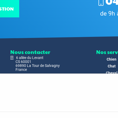
04
STION
de 9h 
Nous contacter
Nos serv
6 allée du Levant
Chien
CS 60001
69890 La Tour de Salvagny
Chat
France
Cheval
Nous envoyer un email
Faune
Biodivers
Nos Produ
C'est nous
Actualit
Docs & Mé