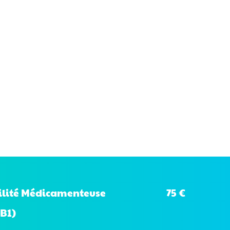
75 €
bilité Médicamenteuse
B1)