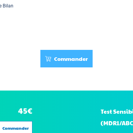
e Bilan
Commander
45€
Test Sensi
(MDR1/ABC
Commander