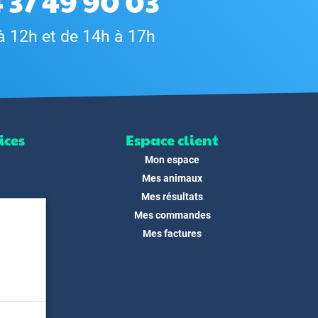
 37 49 90 03
à 12h et de 14h à 17h
ices
Espace client
Mon espace
Mes animaux
Mes résultats
Mes commandes
ité
Mes factures
its
 !
és
dias