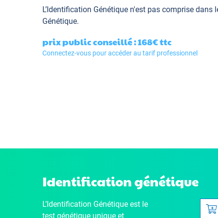
L’Identification Génétique
n'est pas comprise dans l
Génétique.
prix public conseillé : 168€
ttc
Connectez-vous pour accéder au tarif professionnel
Identification génétique
L’Identification Génétique
est le
test génétique unique et