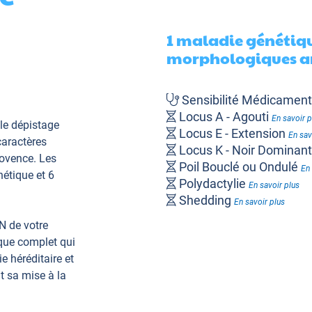
1 maladie génétiqu
morphologiques an
Sensibilité Médicame
Locus A - Agouti
En savoir p
le dépistage
Locus E - Extension
En sav
caractères
Locus K - Noir Dominan
rovence. Les
Poil Bouclé ou Ondulé
En 
étique et 6
Polydactylie
En savoir plus
Shedding
En savoir plus
N de votre
ique complet qui
e héréditaire et
t sa mise à la