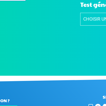
Test gén
S
ON ?