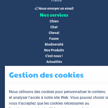
France
Nous envoyer un email
Nos services
Chien
Chat
Cheval
Faune
Biodiversité
Nos Produits
C'est nous !
Actualités
Docs & Médias
Gestion des cookies
FAQ
Contact
Espace client
Nous utilisons des cookies pour personnaliser le contenu
Mon espace
et analyser l'accès à notre site Web. Vous pouvez choisir s
Mes animaux
vous n'acceptez que les cookies nécessaires au
Mes résultats