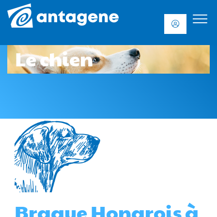
Le chien
Braque Hongrois à