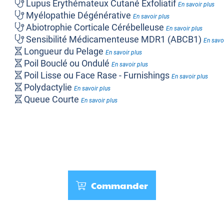
Lupus Erythémateux Cutané Exfoliatif
En savoir plus
Myélopathie Dégénérative
En savoir plus
Abiotrophie Corticale Cérébelleuse
En savoir plus
Sensibilité Médicamenteuse MDR1 (ABCB1)
En savo
Longueur du Pelage
En savoir plus
Poil Bouclé ou Ondulé
En savoir plus
Poil Lisse ou Face Rase - Furnishings
En savoir plus
Polydactylie
En savoir plus
Queue Courte
En savoir plus
Shedding
En savoir plus
Commander