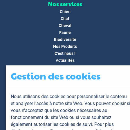
Nos services
Chien
Chat
Cheval
Faune
Biodiversité
Nos Produits
C'est nous !
Actualités
Docs & Médias
Gestion des cookies
FAQ
Contact
Espace client
Nous utilisons des cookies pour personnaliser le contenu
Mon espace
et analyser l'accès à notre site Web. Vous pouvez choisir s
Mes animaux
vous n'acceptez que les cookies nécessaires au
Mes résultats
fonctionnement du site Web ou si vous souhaitez
Mes commandes
également autoriser les cookies de suivi. Pour plus
Mes factures