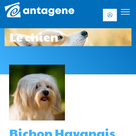
Le chien
Bichon Havanais