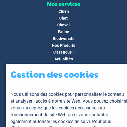
Nos services
Chien
Chat
Cheval
Faune
Biodiversité
Nos Produits
C'est nous !
Actualités
Docs & Médias
Gestion des cookies
FAQ
Contact
Espace client
Nous utilisons des cookies pour personnaliser le contenu
Mon espace
et analyser l'accès à notre site Web. Vous pouvez choisir s
Mes animaux
vous n'acceptez que les cookies nécessaires au
Mes résultats
fonctionnement du site Web ou si vous souhaitez
Mes commandes
également autoriser les cookies de suivi. Pour plus
Mes factures