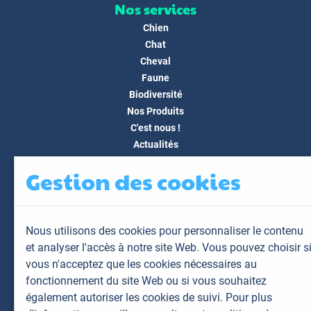
Nos services
Chien
Chat
Cheval
Faune
Biodiversité
Nos Produits
C'est nous !
Actualités
Docs & Médias
Gestion des cookies
FAQ
Contact
Espace client
Nous utilisons des cookies pour personnaliser le contenu
Mon espace
et analyser l'accès à notre site Web. Vous pouvez choisir s
Mes animaux
vous n'acceptez que les cookies nécessaires au
Mes résultats
fonctionnement du site Web ou si vous souhaitez
Mes commandes
également autoriser les cookies de suivi. Pour plus
Mes factures