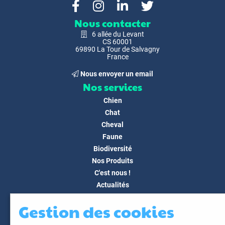
Nous contacter
6 allée du Levant
CS 60001
69890 La Tour de Salvagny
France
Nous envoyer un email
Nos services
Chien
Chat
Cheval
Faune
Biodiversité
Nos Produits
C'est nous !
Actualités
Docs & Médias
Gestion des cookies
FAQ
Contact