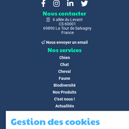
Nous contacter
6 allée du Levant
CS 60001
69890 La Tour de Salvagny
France
Nous envoyer un email
Nos services
Chien
Chat
Cheval
Faune
Biodiversité
Nos Produits
C'est nous !
Actualités
Docs & Médias
Gestion des cookies
FAQ
Contact