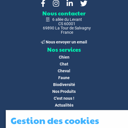
Nous contacter
6 allée du Levant
CS 60001
69890 La Tour de Salvagny
France
Nous envoyer un email
Nos services
Chien
Chat
Cheval
Faune
Biodiversité
Nos Produits
C'est nous !
Actualités
Docs & Médias
Gestion des cookies
FAQ
Contact