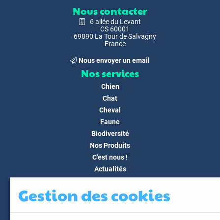
Nous contacter
6 allée du Levant
CS 60001
69890 La Tour de Salvagny
France
Nous envoyer un email
Nos services
Chien
Chat
Cheval
Faune
Biodiversité
Nos Produits
C'est nous !
Actualités
Docs & Médias
Gestion des cookies
FAQ
Contact
Espace client