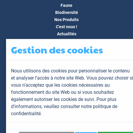
Faune
Biodiversité
Nos Produits
C'est nous !
Actualités
Docs & Médias
Gestion des cookies
FAQ
Contact
Espace client
Nous utilisons des cookies pour personnaliser le contenu
Mon espace
et analyser l'accès à notre site Web. Vous pouvez choisir s
Mes animaux
vous n'acceptez que les cookies nécessaires au
Mes résultats
fonctionnement du site Web ou si vous souhaitez
Mes commandes
également autoriser les cookies de suivi. Pour plus
Mes factures
d'informations,
veuillez consulter notre politique de
confidentialité.
Plan du site
Mentions légales
Données personnelles