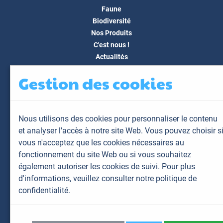
Faune
Biodiversité
Nos Produits
C'est nous !
Actualités
Docs & Médias
Gestion des cookies
FAQ
Contact
Espace client
Nous utilisons des cookies pour personnaliser le contenu
Mon espace
et analyser l'accès à notre site Web. Vous pouvez choisir s
Mes animaux
vous n'acceptez que les cookies nécessaires au
Mes résultats
fonctionnement du site Web ou si vous souhaitez
Mes commandes
également autoriser les cookies de suivi. Pour plus
Mes factures
d'informations,
veuillez consulter notre politique de
confidentialité.
Plan du site
Mentions légales
Données personnelles