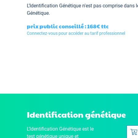
L’Identification Génétique
n'est pas comprise dans l
Génétique.
prix public conseillé : 168€
ttc
Connectez-vous pour accéder au tarif professionnel
Identification génétique
L’Identification Génétique
est le
test génétique unique et