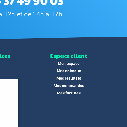
 37 49 90 03
à 12h et de 14h à 17h
ices
Espace client
Mon espace
Mes animaux
Mes résultats
Mes commandes
ité
Mes factures
its
 !
és
dias