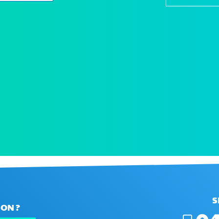
S
ON ?