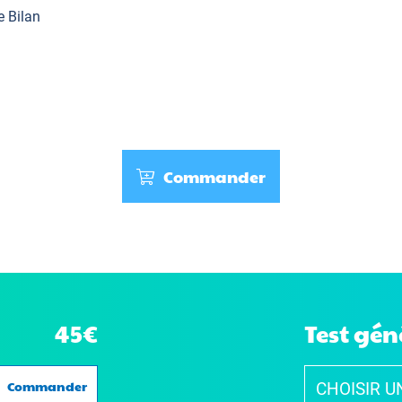
e Bilan
Commander
45€
Test gén
Commander