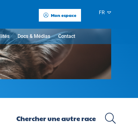
FR
Mon espace
lités
Docs & Médias
Contact