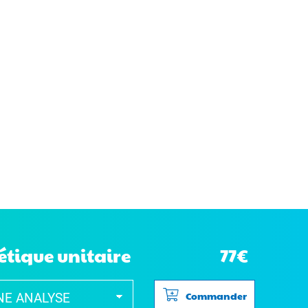
étique unitaire
77€
Commander