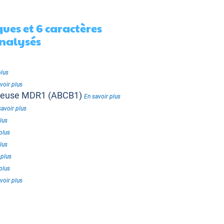
ues et 6 caractères
nalysés
plus
voir plus
nteuse MDR1 (ABCB1)
En savoir plus
savoir plus
lus
plus
lus
 plus
plus
voir plus