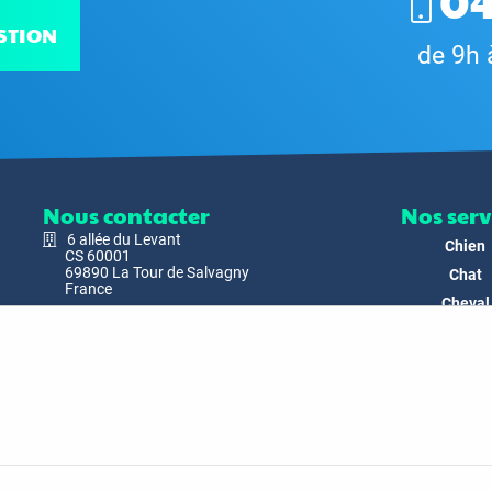
04
STION
de 9h 
Nous contacter
Nos serv
6 allée du Levant
Chien
CS 60001
69890 La Tour de Salvagny
Chat
France
Cheval
Nous envoyer un email
Faune
Biodivers
Nos Produ
C'est nous
Actualit
Docs & Mé