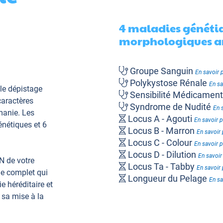
4 maladies génétiq
morphologiques a
Groupe Sanguin
En savoir 
Polykystose Rénale
En sa
le dépistage
Sensibilité Médicame
caractères
Syndrome de Nudité
En 
manie. Les
Locus A - Agouti
En savoir p
nétiques et 6
Locus B - Marron
En savoir 
Locus C - Colour
En savoir p
Locus D - Dilution
En savoir
N de votre
Locus Ta - Tabby
En savoir 
ue complet qui
Longueur du Pelage
En sa
e héréditaire et
 sa mise à la