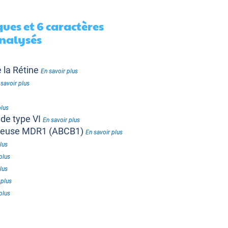
ues et 6 caractères
nalysés
 la Rétine
En savoir plus
 savoir plus
plus
de type VI
En savoir plus
nteuse MDR1 (ABCB1)
En savoir plus
lus
plus
lus
 plus
plus
plus