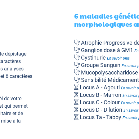
6 maladies génétiq
morphologiques a
Atrophie Progressive de
Gangliosidose à GM1
En
le dépistage
Cystinurie
En savoir plus
caractères
Groupe Sanguin
En savoir 
es analyses
Mucopolysaccharidose 
et 6 caractères
Sensibilité Médicame
Locus A - Agouti
En savoir p
Locus B - Marron
En savoir 
N de votre
Locus C - Colour
En savoir p
et qui permet
Locus D - Dilution
En savoir
taire et de
Locus Ta - Tabby
En savoir 
 mise à la
Locus Ti - Ticked
En savoir 