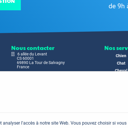
STION
de 9h 
Nous contacter
Nos serv
6 allée du Levant
Chien
CS 60001
69890 La Tour de Salvagny
Chat
France
Cheval
Nous envoyer un email
Faune
Biodivers
Nos Produ
C'est nous
Actualit
Docs & Mé
t analyser l'accès à notre site Web. Vous pouvez choisir si vous
FAQ