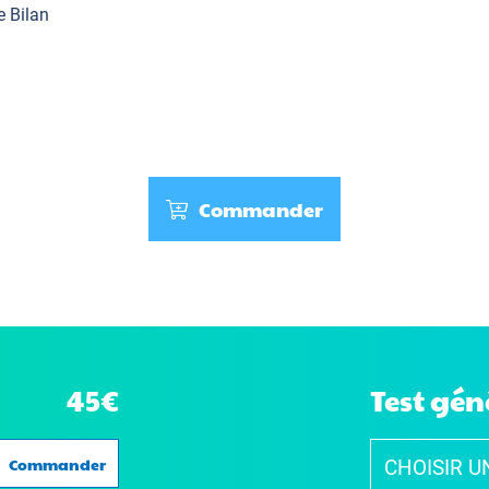
e Bilan
Commander
45€
Test gén
Commander