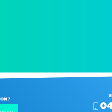
S
ON ?
04