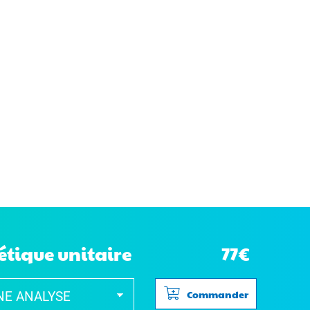
étique unitaire
77€
Commander