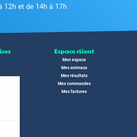
à 12h et de 14h à 17h
ices
Espace client
Mon espace
Mes animaux
Mes résultats
Mes commandes
ité
Mes factures
its
 !
és
dias