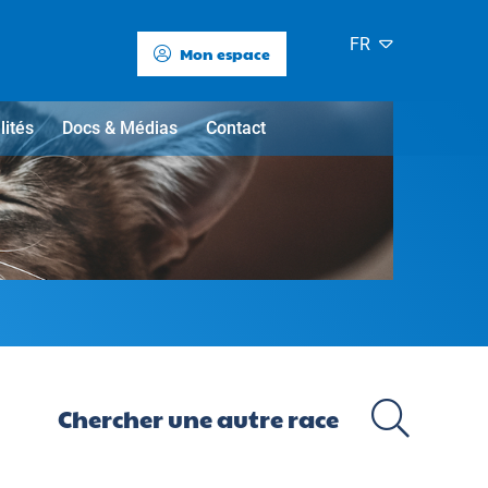
FR
Mon espace
lités
Docs & Médias
Contact