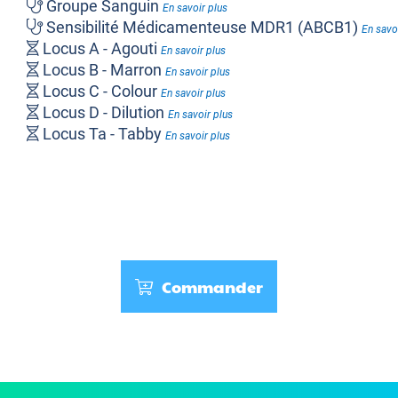
Groupe Sanguin
En savoir plus
Sensibilité Médicamenteuse MDR1 (ABCB1)
En savo
Locus A - Agouti
En savoir plus
Locus B - Marron
En savoir plus
Locus C - Colour
En savoir plus
Locus D - Dilution
En savoir plus
Locus Ta - Tabby
En savoir plus
Locus Ti - Ticked
En savoir plus
Locus Wb - Wideband
En savoir plus
Longueur du Pelage
En savoir plus
Yeux Bleus Dominants
En savoir plus
Commander