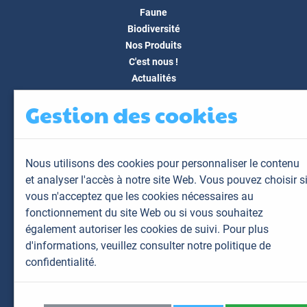
Faune
Biodiversité
Nos Produits
C'est nous !
Actualités
Docs & Médias
Gestion des cookies
FAQ
Contact
Espace client
Nous utilisons des cookies pour personnaliser le contenu
Mon espace
et analyser l'accès à notre site Web. Vous pouvez choisir s
Mes animaux
vous n'acceptez que les cookies nécessaires au
Mes résultats
fonctionnement du site Web ou si vous souhaitez
Mes commandes
également autoriser les cookies de suivi. Pour plus
Mes factures
d'informations,
veuillez consulter notre politique de
confidentialité.
Plan du site
Mentions légales
Données personnelles