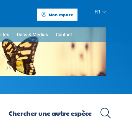
FR
Mon espace
lités
Docs & Médias
Contact