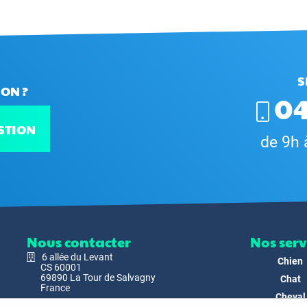
S
ON ?
04
STION
de 9h 
Nous contacter
Nos serv
6 allée du Levant
Chien
CS 60001
69890 La Tour de Salvagny
Chat
France
Cheval