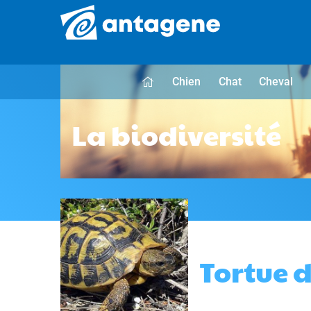
Chien
Chat
Cheval
La biodiversité
Tortue 