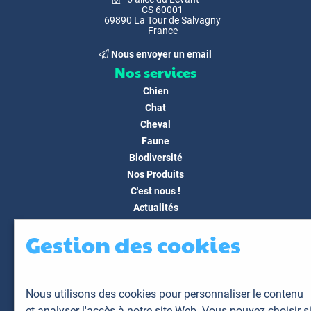
CS 60001
69890 La Tour de Salvagny
France
Nous envoyer un email
Nos services
Chien
Chat
Cheval
Faune
Biodiversité
Nos Produits
C'est nous !
Actualités
Docs & Médias
Gestion des cookies
FAQ
Contact
Espace client
Nous utilisons des cookies pour personnaliser le contenu
Mon espace
et analyser l'accès à notre site Web. Vous pouvez choisir s