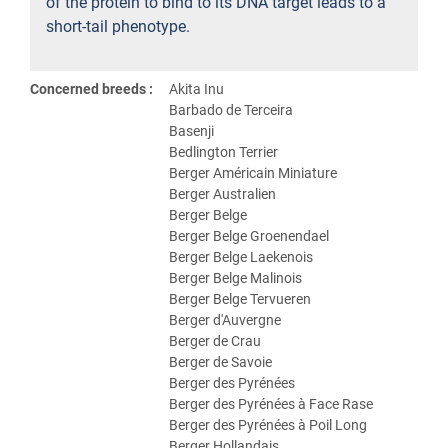
of the protein to bind to its DNA target leads to a
short-tail phenotype.
Concerned breeds :
Akita Inu
Barbado de Terceira
Basenji
Bedlington Terrier
Berger Américain Miniature
Berger Australien
Berger Belge
Berger Belge Groenendael
Berger Belge Laekenois
Berger Belge Malinois
Berger Belge Tervueren
Berger d'Auvergne
Berger de Crau
Berger de Savoie
Berger des Pyrénées
Berger des Pyrénées à Face Rase
Berger des Pyrénées à Poil Long
Berger Hollandais