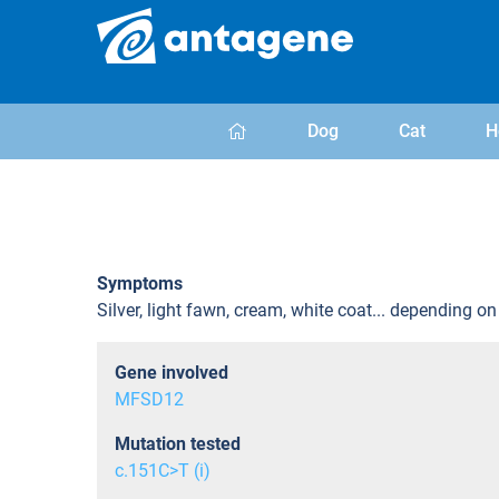
Dog
Cat
H
Symptoms
Silver, light fawn, cream, white coat... depending o
Gene involved
MFSD12
Mutation tested
c.151C>T (i)