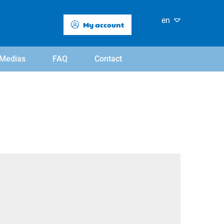
en
My account
Medias
FAQ
Contact