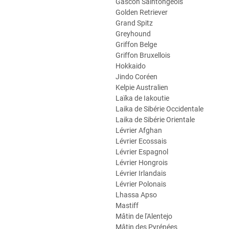
Gascon Saintongeois
Golden Retriever
Grand Spitz
Greyhound
Griffon Belge
Griffon Bruxellois
Hokkaido
Jindo Coréen
Kelpie Australien
Laïka de Iakoutie
Laika de Sibérie Occidentale
Laika de Sibérie Orientale
Lévrier Afghan
Lévrier Ecossais
Lévrier Espagnol
Lévrier Hongrois
Lévrier Irlandais
Lévrier Polonais
Lhassa Apso
Mastiff
Mâtin de l'Alentejo
Mâtin des Pyrénées