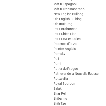
Mâtin Espagnol
Mâtin Transmontano
New English Bulldog
Old English Bulldog
Old Inuit Dog
Petit Brabançon
Petit Chien Lion
Petit Lévrier Italien
Podenco d'Ibiza
Pointer Anglais
Pomsky
Puli
Pumi
Ratier de Prague
Retriever de la Nouvelle Ecosse
Rottweiler
Royal Bourbon
Saluki
Shar Peï
Shiba Inu
Shih Tzu