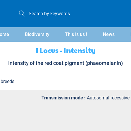
orse
Biodiversity
This is us !
News
I Locus - Intensity
Intensity of the red coat pigment (phaeomelanin)
n breeds
Transmission mode :
Autosomal recessive