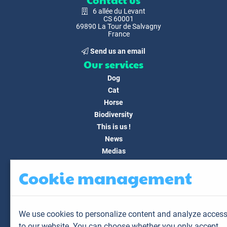
Contact us
6 allée du Levant
CS 60001
69890 La Tour de Salvagny
France
Send us an email
Our services
Dog
Cat
Horse
Biodiversity
This is us !
News
Medias
FAQ
Cookie management
Contact
Customer area
My account
We use cookies to personalize content and analyze acces
My animals
to our website. You can choose whether you only accept