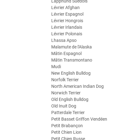
Lapphund Suédois
Lévrier Afghan
Lévrier Espagnol
Lévrier Hongrois
Lévrier Irlandais
Lévrier Polonais
Lhassa Apso
Malamute de l'Alaska
Mâtin Espagnol
Mâtin Transmontano
Mudi
New English Bulldog
Norfolk Terrier
North American Indian Dog
Norwich Terrier
Old English Bulldog
Old Inuit Dog
Patterdale Terrier
Petit Basset Griffon Vendéen
Petit Brabançon
Petit Chien Lion
Petit Chien Russe