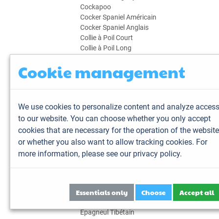
Cockapoo
Cocker Spaniel Américain
Cocker Spaniel Anglais
Collie à Poil Court
Collie à Poil Long
Coton de Tuléar
Cookie management
Dalmatien
Dandie Dinmont Terrier
Dogue de Bordeaux
Dogue de Majorque
We use cookies to personalize content and analyze acces
Dogue des Canaries
to our website. You can choose whether you only accept
Dogue du Tibet
cookies that are necessary for the operation of the website
Epagneul Breton
Epagneul Français
or whether you also want to allow tracking cookies. For
Epagneul Japonais
more information,
please see our privacy policy.
Epagneul King Charles
Epagneul Nain Continental
Epagneul Nain Continental Papillon
Essentials only
Choose
Accept all
Epagneul Nain Continental Phalène
Epagneul Pékinois
Epagneul Tibétain