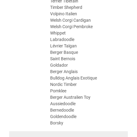
Terrier Tibétain
Timber Shepherd
Volpino Italien
Welsh Corgi Cardigan
Welsh Corgi Pembroke
Whippet
Labradoodle
Lévrier Taïgan
Berger Basque
Saint Bernois
Goldador
Berger Anglais
Bulldog Anglais Exotique
Nordic Timber
Pomklee
Berger Australien Toy
Aussiedoodle
Bernedoodle
Goldendoodle
Borsky