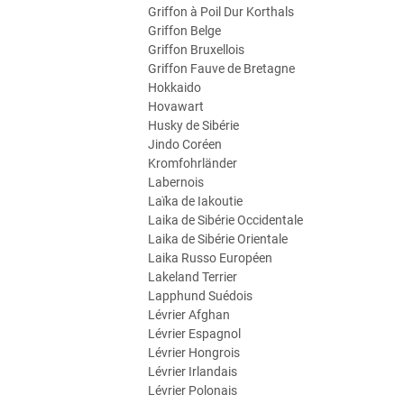
Griffon à Poil Dur Korthals
Griffon Belge
Griffon Bruxellois
Griffon Fauve de Bretagne
Hokkaido
Hovawart
Husky de Sibérie
Jindo Coréen
Kromfohrländer
Labernois
Laïka de Iakoutie
Laika de Sibérie Occidentale
Laika de Sibérie Orientale
Laika Russo Européen
Lakeland Terrier
Lapphund Suédois
Lévrier Afghan
Lévrier Espagnol
Lévrier Hongrois
Lévrier Irlandais
Lévrier Polonais