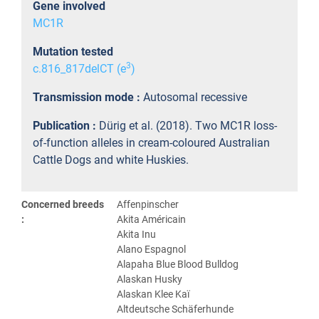
Gene involved
MC1R
Mutation tested
3
c.816_817delCT (e
)
Transmission mode :
Autosomal recessive
Publication :
Dürig et al. (2018). Two MC1R loss-
of-function alleles in cream-coloured Australian
Cattle Dogs and white Huskies.
Concerned breeds
Affenpinscher
:
Akita Américain
Akita Inu
Alano Espagnol
Alapaha Blue Blood Bulldog
Alaskan Husky
Alaskan Klee Kaï
Altdeutsche Schäferhunde