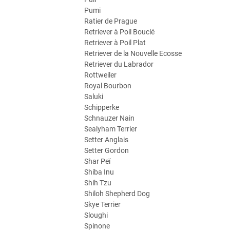
Pumi
Ratier de Prague
Retriever à Poil Bouclé
Retriever à Poil Plat
Retriever de la Nouvelle Ecosse
Retriever du Labrador
Rottweiler
Royal Bourbon
Saluki
Schipperke
Schnauzer Nain
Sealyham Terrier
Setter Anglais
Setter Gordon
Shar Peï
Shiba Inu
Shih Tzu
Shiloh Shepherd Dog
Skye Terrier
Sloughi
Spinone