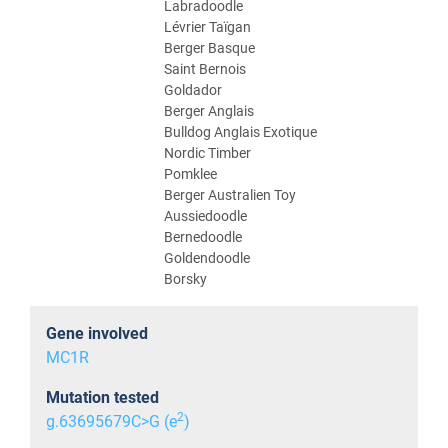
Labradoodle
Lévrier Taïgan
Berger Basque
Saint Bernois
Goldador
Berger Anglais
Bulldog Anglais Exotique
Nordic Timber
Pomklee
Berger Australien Toy
Aussiedoodle
Bernedoodle
Goldendoodle
Borsky
Gene involved
MC1R
Mutation tested
2
g.63695679C>G (e
)