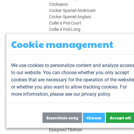
Cockapoo
Cocker Spaniel Américain
Cocker Spaniel Anglais
Collie à Poil Court
Collie à Poil Long
Coton de Tuléar
Cookie management
Dalmatien
Dandie Dinmont Terrier
Dogue de Bordeaux
Dogue de Majorque
We use cookies to personalize content and analyze acces
Dogue des Canaries
to our website. You can choose whether you only accept
Dogue du Tibet
cookies that are necessary for the operation of the website
Epagneul Breton
Epagneul Français
or whether you also want to allow tracking cookies. For
Epagneul Japonais
more information,
please see our privacy policy.
Epagneul King Charles
Epagneul Nain Continental
Epagneul Nain Continental Papillon
Essentials only
Choose
Accept all
Epagneul Nain Continental Phalène
Epagneul Pékinois
Epagneul Tibétain