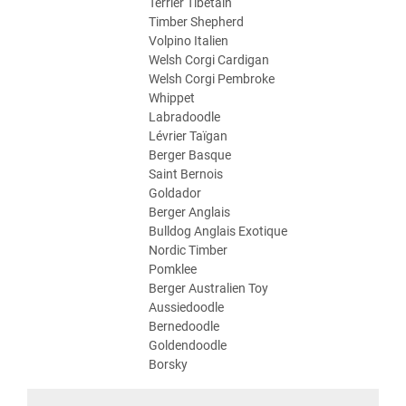
Terrier Tibétain
Timber Shepherd
Volpino Italien
Welsh Corgi Cardigan
Welsh Corgi Pembroke
Whippet
Labradoodle
Lévrier Taïgan
Berger Basque
Saint Bernois
Goldador
Berger Anglais
Bulldog Anglais Exotique
Nordic Timber
Pomklee
Berger Australien Toy
Aussiedoodle
Bernedoodle
Goldendoodle
Borsky