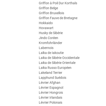
Griffon à Poil Dur Korthals
Griffon Belge
Griffon Bruxellois
Griffon Fauve de Bretagne
Hokkaido
Hovawart
Husky de Sibérie
Jindo Coréen
Kromfohrländer
Labernois
Laïka de Iakoutie
Laika de Sibérie Occidentale
Laika de Sibérie Orientale
Laika Russo Européen
Lakeland Terrier
Lapphund Suédois
Lévrier Afghan
Lévrier Espagnol
Lévrier Hongrois
Lévrier Irlandais
Lévrier Polonais