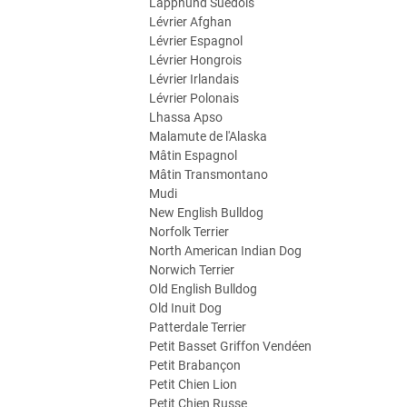
Lapphund Suédois
Lévrier Afghan
Lévrier Espagnol
Lévrier Hongrois
Lévrier Irlandais
Lévrier Polonais
Lhassa Apso
Malamute de l'Alaska
Mâtin Espagnol
Mâtin Transmontano
Mudi
New English Bulldog
Norfolk Terrier
North American Indian Dog
Norwich Terrier
Old English Bulldog
Old Inuit Dog
Patterdale Terrier
Petit Basset Griffon Vendéen
Petit Brabançon
Petit Chien Lion
Petit Chien Russe