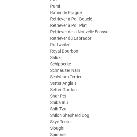
Pumi
Ratier de Prague
Retriever à Poil Bouclé
Retriever à Poil Plat
Retriever de la Nouvelle Ecosse
Retriever du Labrador
Rottweiler
Royal Bourbon
Saluki
Schipperke
Schnauzer Nain
Sealyham Terrier
Setter Anglais
Setter Gordon
Shar Peï
Shiba Inu
Shih Tzu
Shiloh Shepherd Dog
Skye Terrier
Sloughi
Spinone