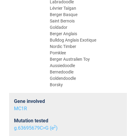
Labradoodle
Lévrier Taïgan
Berger Basque
Saint Bernois
Goldador
Berger Anglais
Bulldog Anglais Exotique
Nordic Timber
Pomklee
Berger Australien Toy
Aussiedoodle
Bernedoodle
Goldendoodle
Borsky
Gene involved
MC1R
Mutation tested
2
g.63695679C>G (e
)