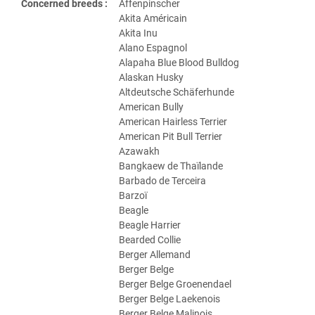
Concerned breeds :
Affenpinscher
Akita Américain
Akita Inu
Alano Espagnol
Alapaha Blue Blood Bulldog
Alaskan Husky
Altdeutsche Schäferhunde
American Bully
American Hairless Terrier
American Pit Bull Terrier
Azawakh
Bangkaew de Thaïlande
Barbado de Terceira
Barzoï
Beagle
Beagle Harrier
Bearded Collie
Berger Allemand
Berger Belge
Berger Belge Groenendael
Berger Belge Laekenois
Berger Belge Malinois