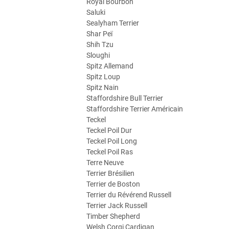
Royal Bourbon
Saluki
Sealyham Terrier
Shar Peï
Shih Tzu
Sloughi
Spitz Allemand
Spitz Loup
Spitz Nain
Staffordshire Bull Terrier
Staffordshire Terrier Américain
Teckel
Teckel Poil Dur
Teckel Poil Long
Teckel Poil Ras
Terre Neuve
Terrier Brésilien
Terrier de Boston
Terrier du Révérend Russell
Terrier Jack Russell
Timber Shepherd
Welsh Corgi Cardigan