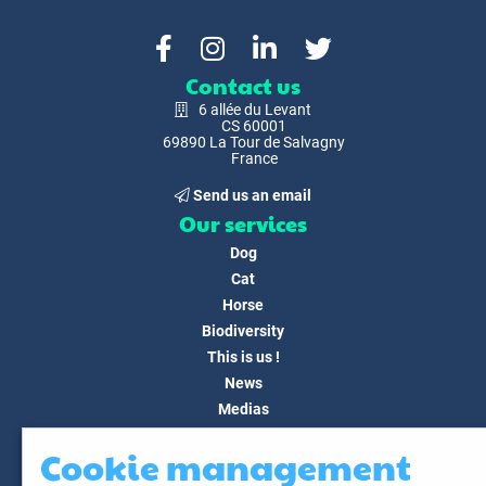
Contact us
6 allée du Levant
CS 60001
69890 La Tour de Salvagny
France
Send us an email
Our services
Dog
Cat
Horse
Biodiversity
This is us !
News
Medias
FAQ
Cookie management
Contact