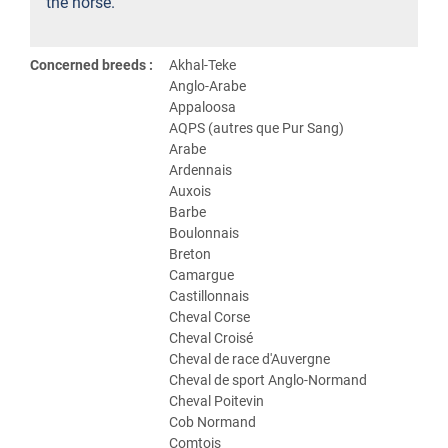
the horse.
Concerned breeds :
Akhal-Teke
Anglo-Arabe
Appaloosa
AQPS (autres que Pur Sang)
Arabe
Ardennais
Auxois
Barbe
Boulonnais
Breton
Camargue
Castillonnais
Cheval Corse
Cheval Croisé
Cheval de race d'Auvergne
Cheval de sport Anglo-Normand
Cheval Poitevin
Cob Normand
Comtois